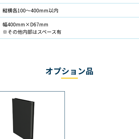
縦横各100～400mm以内
幅400mm×D67mm
※その他内部はスペース有
オプション品