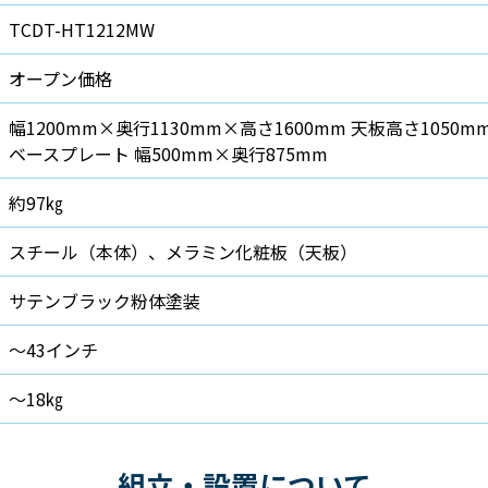
TCDT-HT1212MW
オープン価格
幅1200mm×奥行1130mm×高さ1600mm 天板高さ1050m
ベースプレート 幅500mm×奥行875mm
約97㎏
スチール（本体）、メラミン化粧板（天板）
サテンブラック粉体塗装
～43インチ
～18㎏
組立・設置について