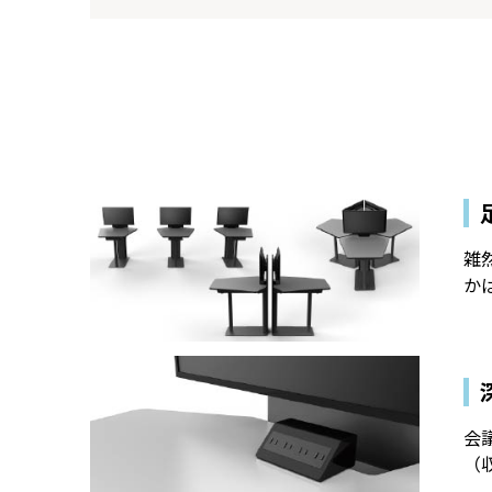
雑
か
会
（