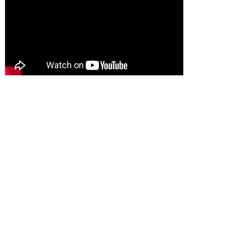
製品一覧へ
お問い合わせ
お気軽にご相談ください
お問い合わせフォーム
〒639-0264 奈良県香芝市今泉625番地
電話：0745-76-3181 FAX：0745-76-3187